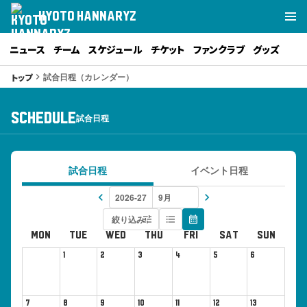
KYOTO HANNARYZ
ニュース
チーム
スケジュール
チケット
ファンクラブ
グッズ
試合日程（カレンダー）
トップ
keyboard_arrow_right
SCHEDULE
試合日程
試合日程
イベント日程
keyboard_arrow_left
keyboard_arrow_right
絞り込み
tune
format_list_bulleted
calendar_month
MON
TUE
WED
THU
FRI
SAT
SUN
1
2
3
4
5
6
7
8
9
10
11
12
13