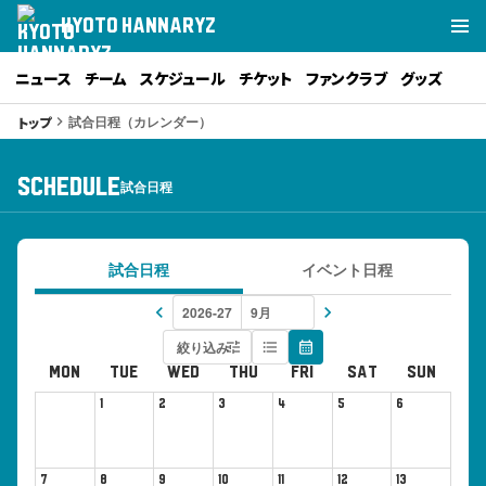
KYOTO HANNARYZ
ニュース
チーム
スケジュール
チケット
ファンクラブ
グッズ
試合日程（カレンダー）
トップ
keyboard_arrow_right
SCHEDULE
試合日程
試合日程
イベント日程
keyboard_arrow_left
keyboard_arrow_right
絞り込み
tune
format_list_bulleted
calendar_month
MON
TUE
WED
THU
FRI
SAT
SUN
1
2
3
4
5
6
7
8
9
10
11
12
13