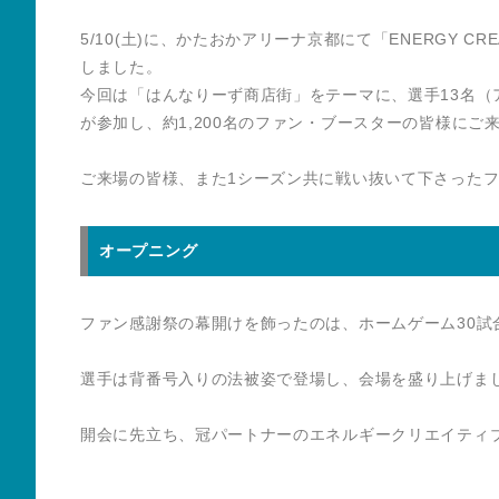
5/10(土)に、かたおかアリーナ京都にて「ENERGY CREATIVE 
しました。
今回は「はんなりーず商店街」をテーマに、選手13名
が参加し、約1,200名のファン・ブースターの皆様にご
ご来場の皆様、また1シーズン共に戦い抜いて下さった
オープニング
ファン感謝祭の幕開けを飾ったのは、ホームゲーム30
選手は背番号入りの法被姿で登場し、会場を盛り上げま
開会に先立ち、冠パートナーのエネルギークリエイティブ