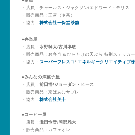
・店員：チャールズ・ジャクソン/エドワード・モリス
・販売商品：玉露（冷茶）
・協力：
株式会社一保堂茶舖
●弁当屋
・店員：
水野幹太/古川孝敏
・販売商品：お弁当 & ひらたけの天ぷら 特別ステッカ
・協力：
スーパーフレスコ
/
エネルギークリエイティブ
●みんなの洋菓子屋
・店員：
前田悟/ジョーダン・ヒース
・販売商品：京ばあむサブレ
・協力：
株式会社美十
●コーヒー屋
・店員：
澁田怜音/岡部雅大
・販売商品：カフェオレ