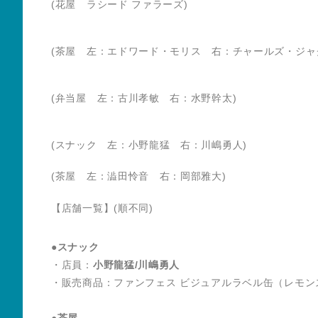
(花屋 ラシード ファラーズ)
(茶屋 左：エドワード・モリス 右：チャールズ・ジャ
(弁当屋 左：古川孝敏 右：水野幹太)
(スナック 左：小野龍猛 右：川嶋勇人)
(茶屋 左：澁田怜音 右：岡部雅大)
【店舗一覧】(順不同)
●スナック
・店員：
小野龍猛/川嶋勇人
・販売商品：ファンフェス ビジュアルラベル缶（レモンス
●茶屋