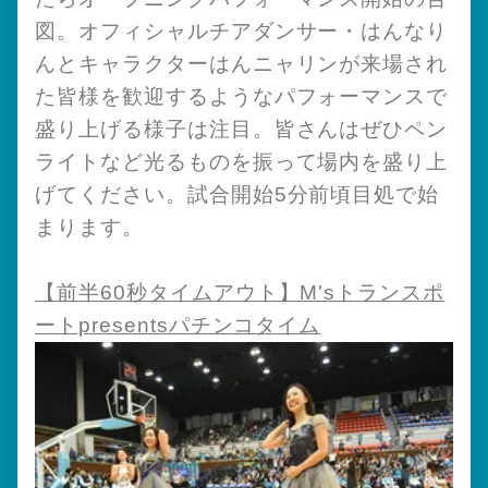
図。オフィシャルチアダンサー・はんなり
んとキャラクターはんニャリンが来場され
た皆様を歓迎するようなパフォーマンスで
盛り上げる様子は注目。皆さんはぜひペン
ライトなど光るものを振って場内を盛り上
げてください。試合開始5分前頃目処で始
まります。
【前半60秒タイムアウト】M'sトランスポ
ートpresentsパチンコタイム