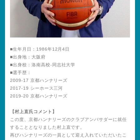
■生年月日：1986年12月4日
■出身地：大阪府
■出身校：洛南高校-同志社大学
■選手歴：
2009-17 京都ハンナリーズ
2017-19 シーホース三河
2019-20 京都ハンナリーズ
【村上直氏コメント】
この度、京都ハンナリーズのクラブアンバサダーに就任
することとなりました村上直です。
再びハンナリーズの一員として迎え入れていただいたこ