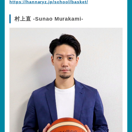
https://hannaryz.jp/school/basket/
村上直 -Sunao Murakami-