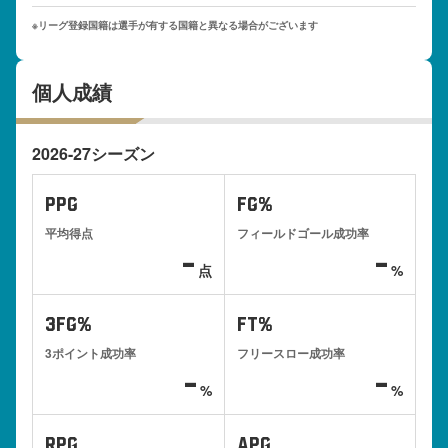
※リーグ登録国籍は選手が有する国籍と異なる場合がございます
個人成績
2026-27シーズン
PPG
FG%
平均得点
フィールドゴール成功率
-
-
点
%
3FG%
FT%
3ポイント成功率
フリースロー成功率
-
-
%
%
RPG
APG