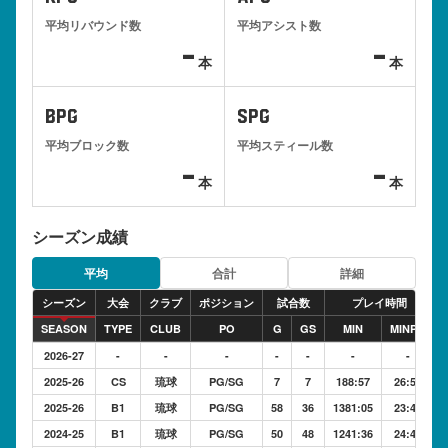
平均リバウンド数
平均アシスト数
-
-
本
本
BPG
SPG
平均ブロック数
平均スティール数
-
-
本
本
シーズン成績
平均
合計
詳細
シーズン
大会
クラブ
ポジション
試合数
プレイ時間
SEASON
TYPE
CLUB
PO
G
GS
MIN
MINPG
2026-27
-
-
-
-
-
-
-
2025-26
CS
琉球
PG/SG
7
7
188:57
26:59
2025-26
B1
琉球
PG/SG
58
36
1381:05
23:48
2024-25
B1
琉球
PG/SG
50
48
1241:36
24:49