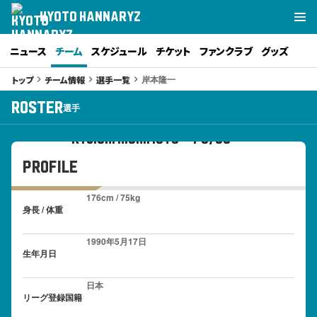
KYOTO HANNARYZ
ニュース
チーム
スケジュール
チケット
ファンクラブ
グッズ
岸本隆一
トップ
チーム情報
選手一覧
keyboard_arrow_right
keyboard_arrow_right
keyboard_arrow_right
14
roster
選手
岸本 隆一
#
RYUICHI KISHIMOTO PG/SG
PROFILE
176cm / 75kg
身長 / 体重
1990年5月17日
生年月日
日本
リーグ登録国籍