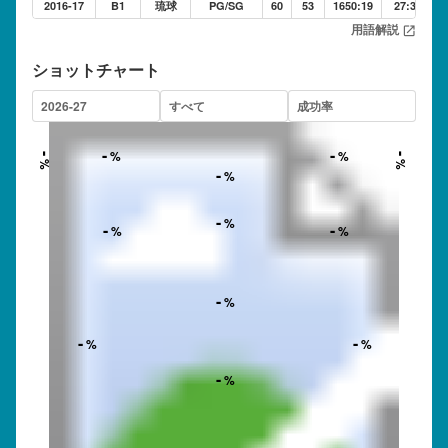
2016-17
B1
琉球
PG/SG
60
53
1650:19
27:30
用語解説
open_in_new
ショットチャート
-
-
%
%
-
-
%
%
-
%
-
%
-
-
%
%
-
%
-
-
%
%
-
%