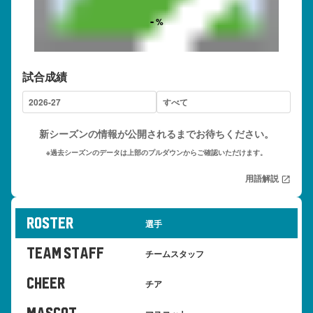
-
%
試合成績
新シーズンの情報が公開されるまでお待ちください。
※過去シーズンのデータは上部のプルダウンからご確認いただけます。
用語解説
open_in_new
roster
選手
TEAM STAFF
チームスタッフ
cheer
チア